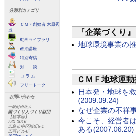
分類別カテゴリ
ＣＭＦ創始者 木原秀
『企業づくり』
成
動画ライブラリ
地球環境事業の推進と
政治講座
特別寄稿
対 談
コ ラ ム
ＣＭＦ地球運動
フリートーク
日本発・地球を
お問い合わせ
(2009.09.24)
一般財団法人
なぜ企業の不祥事が絶
国づくり人づくり財団
【総本部】
今こそ、経営者は
730-0016
広島市中区幟町5-1
ある(2007.06.20)
広喜ビル4F