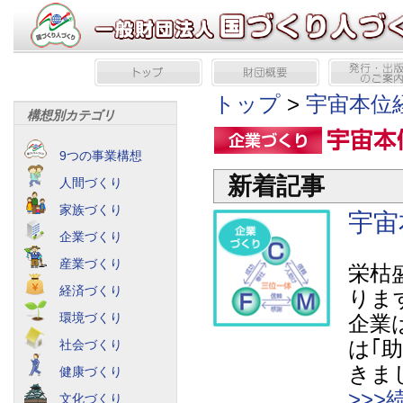
トップ
>
宇宙本位
構想別カテゴリ
9つの事業構想
新着記事
人間づくり
家族づくり
宇宙
企業づくり
産業づくり
栄枯
経済づくり
りま
環境づくり
企業
は｢
社会づくり
きま
健康づくり
>>
文化づくり