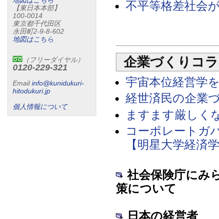
地図はこちら
不平等格差社会が中小
【東日本本部】
100-0014
東京都千代田区
永田町2-9-8-602
地図はこちら
企業づくりコラ
（フリーダイヤル）
0120-229-321
宇宙本位経営学を学び
Email
info@kunidukuri-
hitodukuri.jp
経世済民の企業づくり(
個人情報について
ますます厳しくなる
コーポレートガ
【明星大学経済学部教
社会保険庁にみ
策について
日本の経営者