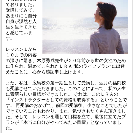
ておりました。
受講してみて、
あまりにも自分
自身が漠然と人
生を生きてきた
と感じていま
す。
レッスン１から
１０までの内容
の深さに驚き、木原秀成先生が２０年前から世の女性のため
に作られ、温めてこられたＬＲＡ"私のライフプラン"に出逢
えたことに、心から感謝申し上げます。
また、私は、広島校の第一期生として受講し、翌月の福岡校
も受講させていただきました。このことによって、私の人生
に素晴らしい目標ができました。 それは、このＬＲＡの
『インストラクターとしての資格を取得する』 ということで
す。 再受講のおかげで、前回の受講後、小さなことでしたが
できていることもわかり、また、気づきもたくさん頂きまし
た。そして、レッスンを通して目標を立て、最後に立てたプ
ランが「本当に自分がやってみたい目標」となっていまし
た。