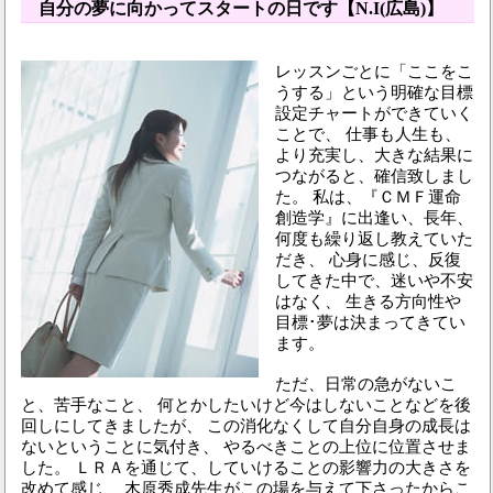
自分の夢に向かってスタートの日です【N.I(広島)】
レッスンごとに「ここをこ
うする」という明確な目標
設定チャートができていく
ことで、 仕事も人生も、
より充実し、大きな結果に
つながると、確信致しまし
た。 私は、『ＣＭＦ運命
創造学』に出逢い、長年、
何度も繰り返し教えていた
だき、 心身に感じ、反復
してきた中で、迷いや不安
はなく、 生きる方向性や
目標･夢は決まってきてい
ます。
ただ、日常の急がないこ
と、苦手なこと、 何とかしたいけど今はしないことなどを後
回しにしてきましたが、 この消化なくして自分自身の成長は
ないということに気付き、 やるべきことの上位に位置させま
した。 ＬＲＡを通じて、していけることの影響力の大きさを
改めて感じ、 木原秀成先生がこの場を与えて下さったからこ