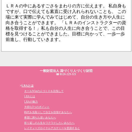
ＬＲＡの中にあるすごさをまわりの方に伝えます。 私自身も
ですが、口で伝えても素直に受け入れられないことも、 この
場に来て実際に学んでみてはじめて、自分の生き方や人生に
向き合うことができます。 「ＬＲＡのインストラクターの資
格を取得する！」私も自分の人生に向き合うことで、この目
標を見つけることができました。目標に向かって、一歩一歩
前進し、行動していきます。
一般財団法人 国づくり人づくり財団
☎
0120-229-321
>
LRAとは
オールWinの人づくりを目指して
LRAとは
LRAの魅力
大切な3つのポイント
時代を先取りして自立を目指すあなたへ
希望に満ちた若いあなたへ
折り返しの人生をワクワクしたいあなたへ
レイディーズロイヤルアカデミーを受講すると