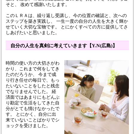
そと、 改めて感謝いたします。
このＬＲＡは、繰り返し受講し、今の位置の確認と、次への
ステップを築き実践し、 一生一度の自分の人生を大きく輝か
せていく大切な宝物です。 とにかくすべての方に提供してさ
しあげたいと思いました。
自分の人生を真剣に考えていきます【Y.N(広島)】
時間の使い方の大切さがわ
かり、これまで何をしてき
たのだろうか、 今まで成
り行き任せの毎日で、もっ
たいないことをしたと残念
でなりませんでした。 経
済面ではあまりにもどんぶ
り勘定で生活をしてきた自
分がとても情けなかったで
す。 とにかく、自分に出
来ていないことばかりでシ
ョックを受けました。