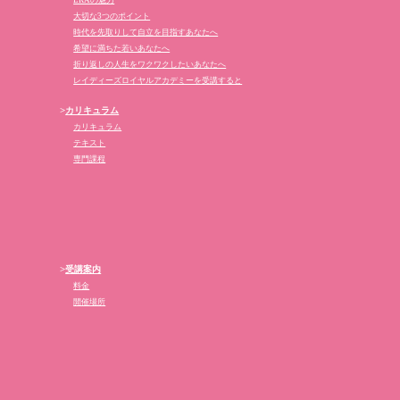
LRAの魅力
大切な3つのポイント
時代を先取りして自立を目指すあなたへ
希望に満ちた若いあなたへ
折り返しの人生をワクワクしたいあなたへ
レイディーズロイヤルアカデミーを受講すると
>
カリキュラム
カリキュラム
テキスト
専門課程
>
受講案内
料金
開催場所