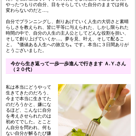
やったつもりの自分、目をそらしていた自分のままでは何も
変わらないのだと…。
自分でプランニングし、創りあげていく人生の大切さと素晴
らしさを教えられ、皆に平等に与えられた、しかし限られた
時間の中で、自分の人生の主人公としてどんな役割を担い、
そして創り上げていくか…。夢を見、叶え、そして配るこ
と。〝価値ある人生への旅立ち〟です。本当に３日間ありが
とうございました。
今から生き返って一歩一歩進んで行きます Ａ.Ｙ.さん
（２０代）
私は本当にどうやって
生きてきたのだろう、
今まで本当に生きてた
のだろうかと、嫌にな
るほど、こんなに自分
を考えさせられたのは
初めてでした。とこと
ん自分を問われ、何も
ない自分が解るたび嫌