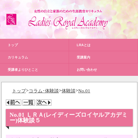
トップ
LRAとは
カリキュラム
受講案内
受講者よりひとこと
お問い合わせ
>
>
>
トップ
コラム･体験談
体験談
No.01
No.01 ＬＲＡ(レイディーズロイヤルアカデミ
ー)体験談５