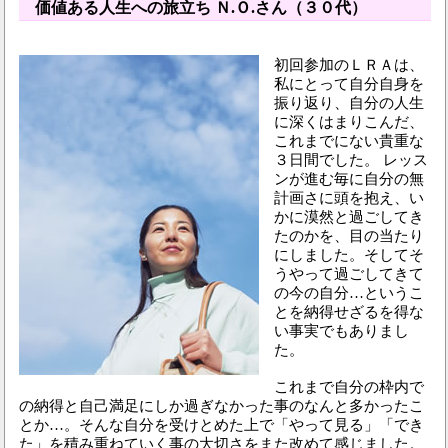
価値ある人生への旅立ち Ｎ.Ｏ.さん（３０代）
初回参加のＬＲＡは、
私にとって自分自身を
振り返り、自分の人生
に深くはまりこんだ、
これまでにない貴重な
３日間でした。 レッス
ンが進む毎に自分の無
計画さに頭を抱え、い
かに漠然と過ごしてき
たのかを、目の当たり
にしました。そしてそ
うやって過ごしてきて
の今の自分…というこ
とを納得せざるを得な
い事実でもありまし
た。
これまで自分の枠内で
の納得と自己満足にしか過ぎなかった事のなんと多かったこ
とか…。そんな自分を受けとめた上で「やって見る」「でき
た」を積み重ねていく事の大切さをまた改めて感じました。