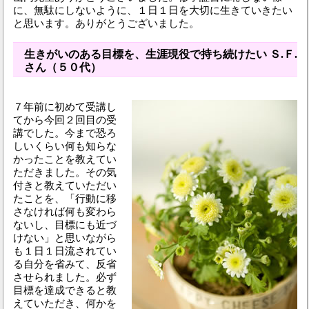
に、無駄にしないように、１日１日を大切に生きていきたい
と思います。ありがとうございました。
生きがいのある目標を、生涯現役で持ち続けたい Ｓ.Ｆ.
さん（５０代）
７年前に初めて受講し
てから今回２回目の受
講でした。今まで恐ろ
しいくらい何も知らな
かったことを教えてい
ただきました。その気
付きと教えていただい
たことを、「行動に移
さなければ何も変わら
ないし、目標にも近づ
けない」と思いながら
も１日１日流されてい
る自分を省みて、反省
させられました。必ず
目標を達成できると教
えていただき、何かを