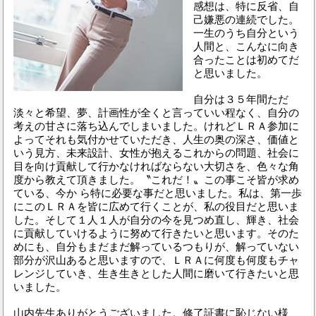
感想は、特に反省、自
己嫌悪の連続でした。
一生のうち自分という
人間と、こんなに向き
合ったことは初めてだ
と思いました。
自分は３５年間ただ
淡々と希望、夢、計画性が全くと言っていい程なく、自分の
考えの甘さに落ち込んでしまいました。けれどＬＲＡ参加に
よってそれも気付かせていただき、人生の奥の深さ、価値と
いう見方、未来設計、女性が抱えるこれからの問題、社会に
目を向け貢献して行かなければならない大切さを、色々な角
度から教えて頂きました。〝これだ！〟この事こそ皆が求め
ている、今か ら特に必要な事だと思いました。私は、第一歩
にこのＬＲＡを皆に広めて行くことが、私の役目だと思いま
した。そして１人１人が自分の今を見つめ直し、輝き、社会
に貢献していけるように努めて行きたいと思います。そのた
めにも、自分もまだまだ解っているつもりが、解っていない
部分が沢山あると思いますので、ＬＲＡに何度も何度もチャ
レンジしていき、生き生きとした人間に磨いて行きたいと思
いました。
山内先生ありがとうございました。修了証書に恥じない様